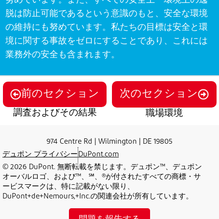
努めています。
また、すべての安全上・環境上の逸
脱は防止可能であるという意識のもと、
安全な環境
の維持にも努めています。
私たちの目標は安全と環
境
に関する事故をゼロにすることであり、これには
業務外の安全
も
​含まれます。
前のセクション
次のセクション
調査およびその結果
職場環境
974 Centre Rd | Wilmington | DE 19805
デュポン プライバシー
DuPont.com
© 2026 DuPont. 無断転載を禁じます。デュポン™、デュポン
オーバルロゴ、および™、℠、®が付されたすべての商標・サ
ービスマークは、特に記載がない限り、
DuPont+de+Nemours,+Inc.の関連会社が所有しています。