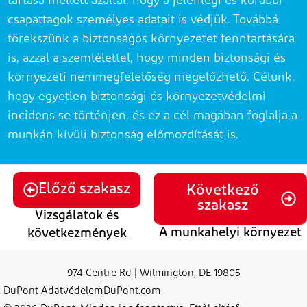
tartása mellett azáltal, hogy
a jelenlegi és korábbi
csapattagok személyes adatait is védjük.
Továbbá
törekszünk a biztonságos környezetet fenntartására
is,
azzal a szemlélettel, hogy minden biztonsági és
környezeti nemmegfelelőség
megelőzhető. Célunk,
hogy egyetlen biztonsági és környezetvédelmi
incidens se történjen,
és ez a cél magában foglalja a
munkán kívüli biztonság előmozdítását
is.
Előző szakasz
Következő
szakasz
Vizsgálatok és
A munkahelyi környezet
következmények
974 Centre Rd | Wilmington, DE 19805
DuPont Adatvédelem
DuPont.com