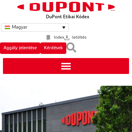
DuPont Etikai Kódex
Magyar
Index
letöltés
Aggály jelentése
Kérdések