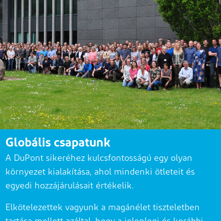
Globális csapatunk
A DuPont sikeréhez kulcsfontosságú egy olyan
környezet kialakítása, ahol mindenki ötleteit és
egyedi hozzájárulásait értékelik
.
Elkötelezettek vagyunk a magánélet tiszteletben