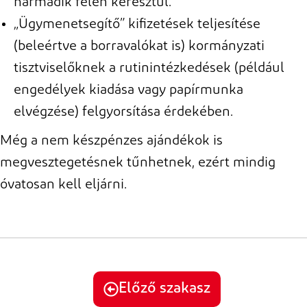
harmadik félen keresztül.
„Ügymenetsegítő” kifizetések teljesítése
(beleértve a borravalókat is) kormányzati
tisztviselőknek a rutinintézkedések (például
engedélyek kiadása vagy papírmunka
elvégzése) felgyorsítása érdekében.
Még a nem készpénzes ajándékok is
megvesztegetésnek tűnhetnek, ezért mindig
óvatosan kell eljárni.
Előző szakasz