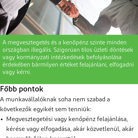
A megvesztegetés és a kenőpénz
szinte minden
országban
illegális.
Szigorúan tilos
üzleti döntések
vagy kormányzati intézkedések befolyásolása
érdekében bármilyen értéket felajánlani, elfogadni
vagy kérni.
Főbb pontok
A munkavállalóknak soha nem szabad a
következők egyikét sem tenniük:
Megvesztegetési vagy kenőpénz felajánlása,
kérése vagy elfogadása, akár közvetlenül, akár