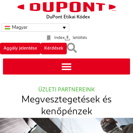
DuPont Etikai Kódex
Magyar
Index
letöltés
Aggály jelentése
Kérdések
ÜZLETI PARTNEREINK
Megvesztegetések és
kenőpénzek