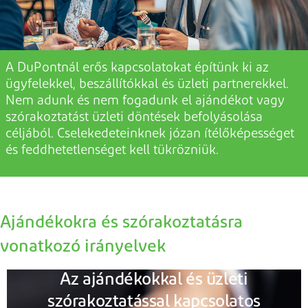
A DuPontnál erős kapcsolatokat építünk ki az
ügyfelekkel, beszállítókkal és üzleti partnerekkel.
Nem adunk
és nem
fogadunk el ajándékot vagy
szórakoztatást
üzleti
döntések befolyásolása
céljából. Cselekedeteinknek józan ítélőképességet
és feddhetetlenséget kell tükrözniük.
Ajándékokra és szórakoztatásra
vonatkozó irányelvek
Az ajándékokkal és üzleti
szórakoztatással kapcsolatos