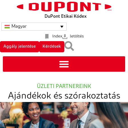
DuPont Etikai Kódex
Magyar
Index
letöltés
Aggály jelentése
Kérdések
ÜZLETI PARTNEREINK
Ajándékok és szórakoztatás