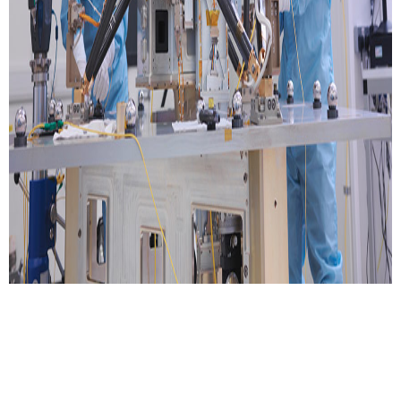
Helytelen
magatartás lehet
például
a
jogszabályok,
a jelen Kódex
vagy a vállalati
szabályzatok megsértése
. Idetartozhat