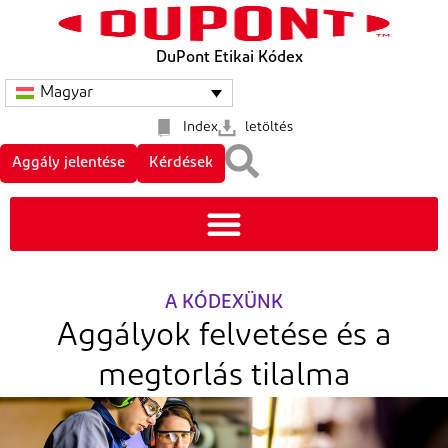
DuPont Etikai Kódex
Magyar
Index
letöltés
Aggály jelentése
Kérdések
A KÓDEXÜNK
Aggályok felvetése és a
megtorlás tilalma