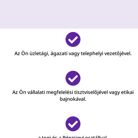
Az Ön üzletági, ágazati vagy telephelyi vezetőjével.
Az Ön vállalati megfelelési tisztviselőjével vagy etikai
bajnokával.
a Jogi és a Pénzügyi osztállyal,