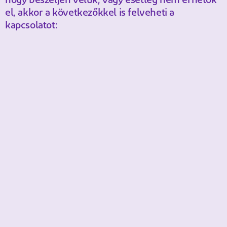
hogy beszéljen velük, vagy esetleg nem érhetők
el, akkor a következőkkel is felveheti a
kapcsolatot: