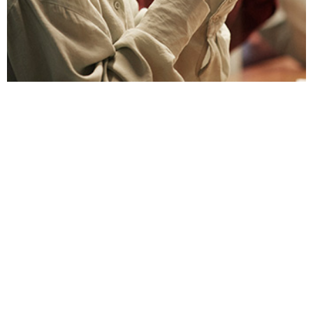
Sorunlardan kaçınmak için, hediye ve ağırlama
kurallarını iş ilişkisinin başlarında tartışın.
Daha Fazlasını Öğrenin
KAYNAKLAR