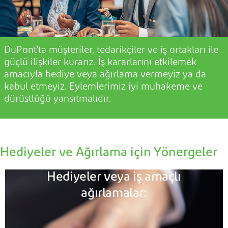
DuPont'ta müşteriler, tedarikçiler ve iş ortakları ile
güçlü ilişkiler kurarız. İş kararlarını etkilemek
amacıyla
hediye veya ağırlama vermeyiz ya da
kabul etmeyiz.
Eylemlerimiz iyi muhakeme ve
dürüstlüğü yansıtmalıdır.
Hediyeler ve Ağırlama için Yönergeler
Hediyeler veya iş amaçlı
ağırlamalar: