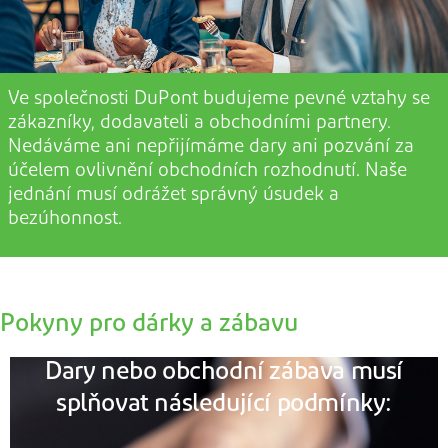
Ve společnosti DuPont budujeme pevné vztahy se
zákazníky, dodavateli a obchodními partnery.
Nedáváme
ani nepřijímáme
dary ani pozvání za
účelem
ovlivnění
obchodních rozhodnutí. Naše
jednání musí odrážet správný úsudek a
bezúhonnost.
Pokyny pro dárky a zábavu
Dary nebo obchodní zábava musí
splňovat následující podmínky: