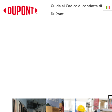
Guida al Codice di condotta di
DuPont
Home
Le nostre responsabilità
Messaggio del CEO
Il nostro programma di
etica e conformità
Il nostro scopo e i nostri
valori
Prendere buone decision
Segnalare dubbi e diviet
di ritorsioni