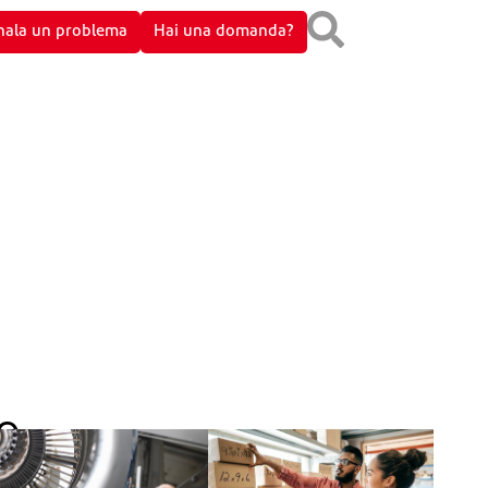
nala un problema
Hai una domanda?
Protezione ambientale
Regali e intrattenimento
Sicurezza e qualità dei
Tangenti e bustarelle
prodotti
Pagamenti per prodotti e
Diritti umani
o
servizi
Controlli sul commercio