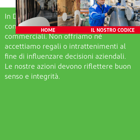
Indagini e conseguenze
In DuPont stringiamo relazioni solide
con clienti, fornitori e partner
HOME
IL NOSTRO CODICE
commerciali. Non
offriamo né
accettiamo
regali o intrattenimenti
al
fine di
influenzare decisioni aziendali.
Le nostre azioni devono riflettere buon
senso e integrità.