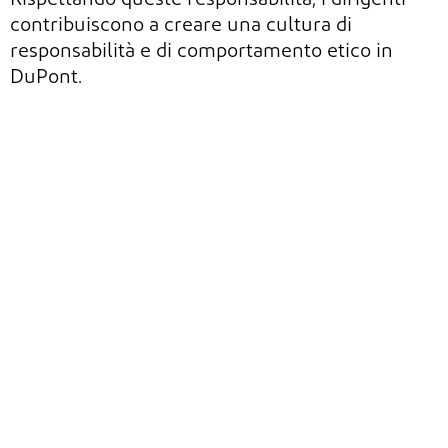
contribuiscono a creare una cultura di
responsabilità e di comportamento etico in
DuPont.
Sezione
Sezione
precedente
successiva
Il nostro scopo e i nostri
Il nostro programma
valori
di etica e conformità
974 Centre Rd | Wilmington, DE 19805
Informativa sulla privacy di DuPont
DuPont.com
© 2026 DuPont. Tutti i diritti riservati DuPont™, il logo ovale
DuPont e tutti i marchi e marchi di servizio contrassegnati