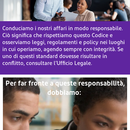
Conduciamo i nostri affari in modo responsabile.
Ciò significa che rispettiamo questo Codice
e
osserviamo leggi, regolamenti e policy nei luoghi
in cui operiamo,
agendo sempre con integrità. Se
uno di questi standard
dovesse risultare in
conflitto, consultare l’Ufficio Legale.
Per far fronte a queste responsabilità,
dobbiamo: