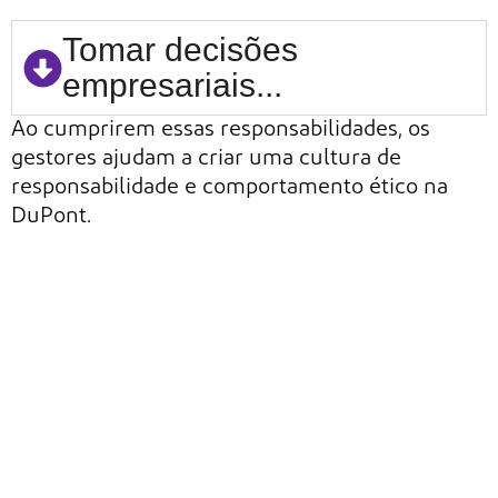
Tomar decisões
empresariais...
Ao cumprirem essas responsabilidades, os
gestores ajudam a criar uma cultura de
responsabilidade e comportamento ético na
DuPont.
Próxima Seção
Seção Anterior
Nosso Programa de
Nossa Missão e Valores
Ética e
Conformidade