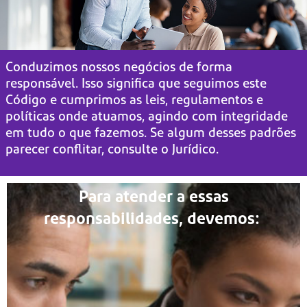
Conduzimos nossos negócios de forma
responsável. Isso significa que seguimos este
Código
e cumprimos as leis, regulamentos e
políticas onde atuamos,
agindo com integridade
em tudo o que fazemos. Se algum desses padrões
parecer conflitar, consulte o Jurídico.
Para atender a essas
responsabilidades, devemos: