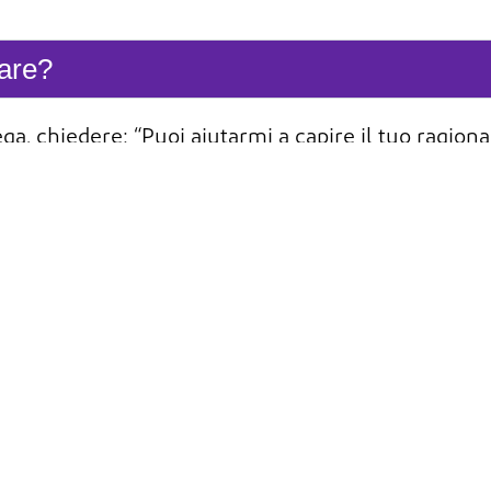
rare?
lega, chiedere: “Puoi aiutarmi a capire il tuo ragi
i uni dagli altri e a costruire una comprensione con
nostro programma di etica e
Segnalare dubbi e divie
formità
ritor
© 2026 DuPont. Tutti i diritti riservati
di DuPont
DuPont.com
DuPont™, il logo ovale DuPont e tutti i
marchi e marchi di servizio contrassegnati