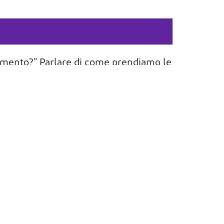
onamento?”
Parlare
di
come prendiamo
le
divisa delle
aspettative di DuPont
.
to di
Sezione successiva
sioni
Segnala un
Hai una
problema
domanda?