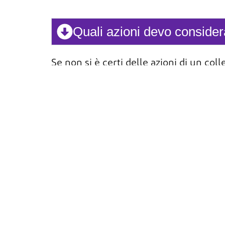
Quali azioni devo conside
Se non si è certi delle azioni di un col
nostre
decisioni ci aiuta a imparare gl
Il 
Sezione precedente
con
974 Centre Rd | Wilmington, DE 19805
Informativa sulla privacy 