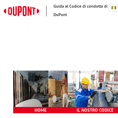
Guida al Codice di condotta di
DuPont
Home
Le nostre responsabilità
Messaggio del CEO
Il nostro programma di
etica e conformità
Il nostro scopo e i nostri
valori
Prendere buone decision
Segnalare dubbi e diviet
di ritorsioni
Indagini e conseguenze
P
HOME
IL NOSTRO CODICE