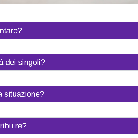
ntare?
à dei singoli?
a situazione?
ribuire?