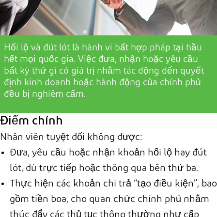
Hối lộ và đút lót là hành vi bất hợp pháp tại
hầu
hết mọi
quốc gia. Việc đưa, nhận hoặc yêu cầu
bất kỳ thứ gì có giá trị nhằm tác động đến quyết
định kinh doanh hoặc hành động của chính phủ
đều bị
nghiêm cấm
.
Điểm chính
Nhân viên tuyệt đối không được:
Đưa, yêu cầu hoặc nhận khoản hối lộ hay đút
lót, dù trực tiếp hoặc thông qua bên thứ ba.
Thực hiện các khoản chi trả “tạo điều kiện”, bao
gồm tiền boa, cho quan chức chính phủ nhằm
thúc đẩy các thủ tục thông thường như cấp