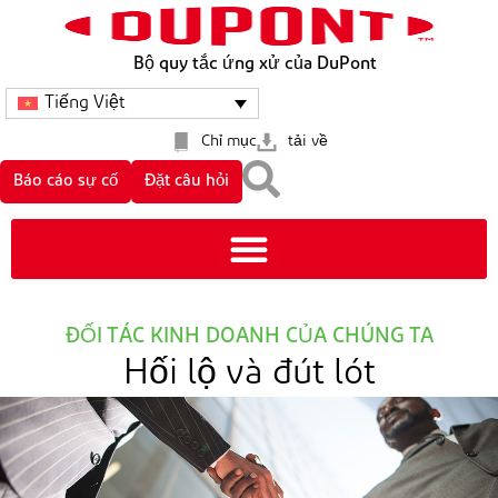
Bộ quy tắc ứng xử của DuPont
Tiếng Việt
Chỉ mục
tải về
Báo cáo sự cố
Đặt câu hỏi
ĐỐI TÁC KINH DOANH CỦA CHÚNG TA
Hối lộ và đút lót