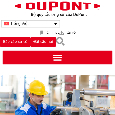
Bộ quy tắc ứng xử của DuPont
Tiếng Việt
Chỉ mục
tải về
Báo cáo sự cố
Đặt câu hỏi