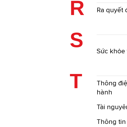
R
Ra quyết 
S
Sức khỏe 
T
Thông điệ
hành
Tài nguyê
Thông tin