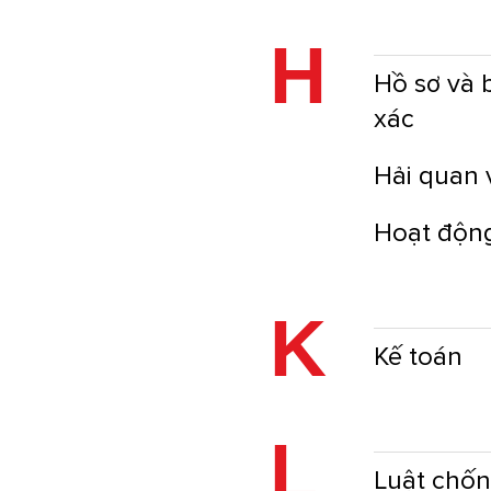
H
Hồ sơ và 
xác
Hải quan 
Hoạt động
K
Kế toán
L
Luật chốn