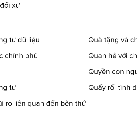
 đối xử
ng tư dữ liệu
Quà tặng và ch
c chính phủ
Quan hệ với c
Quyền con ng
ng tư
Quấy rối tình 
ủi ro liên quan đến bên thứ