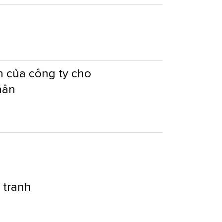
n của công ty cho
hân
 tranh