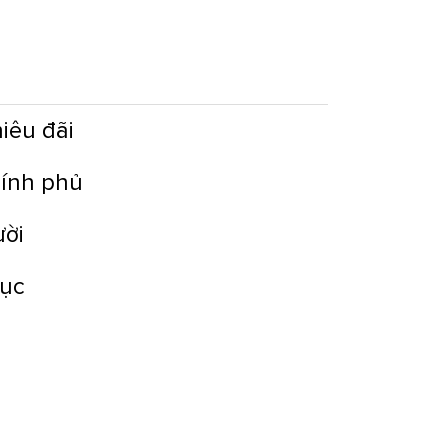
iêu đãi
hính phủ
ười
dục