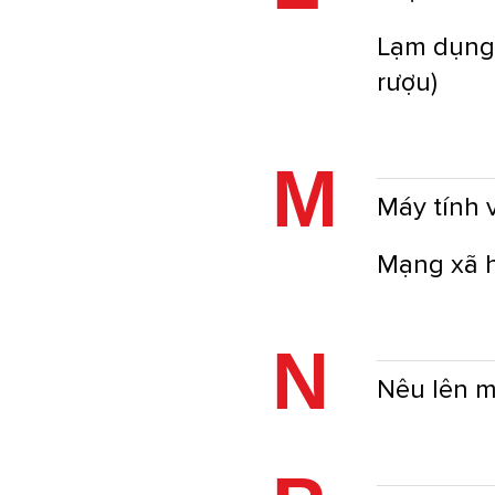
Lạm dụng 
rượu)
M
Máy tính 
Mạng xã 
N
Nêu lên m