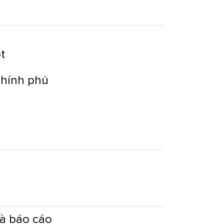
ót
chính phủ
và báo cáo