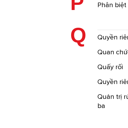
P
Phân biệt
Q
Quyền riê
Quan chứ
Quấy rối
Quyền riê
Quản trị r
ba