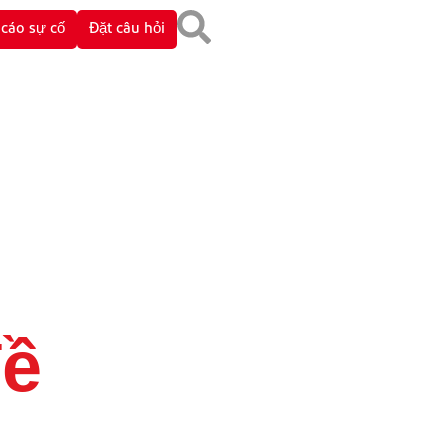
cáo sự cố
Đặt câu hỏi
đề