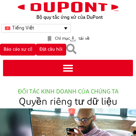
Bộ quy tắc ứng xử của DuPont
Tiếng Việt
Chỉ mục
tải về
Báo cáo sự cố
Đặt câu hỏi
ĐỐI TÁC KINH DOANH CỦA CHÚNG TA
Quyền riêng tư dữ liệu