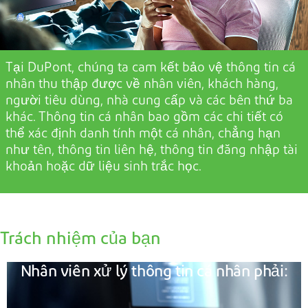
Tại DuPont, chúng ta cam kết bảo vệ thông tin cá
nhân thu thập được về
nhân viên,
khách hàng,
người tiêu dùng, nhà cung cấp và các bên thứ ba
khác. Thông tin cá nhân bao gồm các chi tiết có
thể
xác định danh tính
một cá nhân, chẳng hạn
như tên, thông tin liên hệ, thông tin đăng nhập tài
khoản hoặc dữ liệu sinh trắc học.
Trách nhiệm của bạn
Nhân viên xử lý thông tin cá nhân phải: