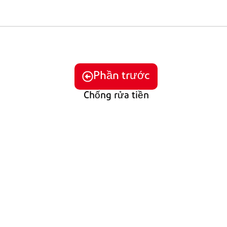
Phần trước
Chống rửa tiền
974 Centre Rd | Wilmington, DE 19805
Quyền riêng tư của DuPont
DuPont.com
© 2026 DuPont. Bảo lưu mọi quyền. DuPont™, Biểu tượng
Oval của DuPont và tất cả các nhãn hiệu thương mại cũng
như nhãn hiệu dịch vụ có ký hiệu ™, ℠ hoặc ® đều thuộc sở
hữu của các công ty liên kết với DuPont de Nemours, Inc. trừ
khi có ghi chú khác.