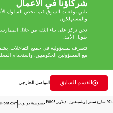
شركاؤنا في الأعمال
نلبي توقعات السوق فيما يخص السلوك الأخلا
والمستهلكون.
نحن نركز على بناء الثقة من خلال الممارسات
طويل الأمد.
نتصرف بمسؤولية في جميع التفاعلات. يشمل ذل
مع المسؤولين الحكوميين، واستخدام المعلوم
القسم السابق
التواصل الخارجي
974 شارع سنتر | ويلمينغتون، ديلاوير 19805
خصوصية دو بونت
uPont.com