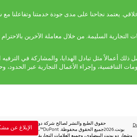
قي. يعتمد نجاحنا على مدى جودة خدمتنا وتفاعلنا مع شرك
 التجارية السليمة. من خلال معاملة الآخرين بالاحترام 
ك أعمالاً مثل تبادل الهدايا، والمشاركة في الترفيه ال
ات التنافسية، وإجراء الأعمال التجارية عبر الحدود، وح
حقوق الطبع والنشر لصالح شركة دو
D
الإبلاغ عن مشك
بونت.2026جميع الحقوق محفوظة. DuPont™،
وشعار دو بونت البيضاوي، وجميع العلامات التجارية