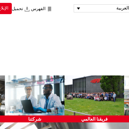
لعربية
الإبل
الفهرس
تحميل
تضارب المصالح
بيئة العمل
التداول من الداخل
الخصوصية والمعلومات
الأنشطة السياسية
الشخصية
موارد الشركة
السلامة والصحة
المعلومات السرية والملكية
حقوق الإنسان
الفكرية
التسجيل والتقارير
التواصل الخارجي
فريقنا العالمي
شركتنا