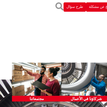
اغ عن مشكلة
طرح سؤال
الهدايا والأحداث الترفيهية
حماية البيئة
الرشاوى والعمولات السرية
سلامة المنتج وجودته
الدفع مقابل المنتجات
حقوق الإنسان
والخدمات
ضوابط التجارة الدولية
مكافحة غسيل الأموال
خصوصية البيانات
الممارسات الخاصة بالمنافسة
شركاؤنا في الأعمال
مجتمعاتنا
العلاقات الحكومية