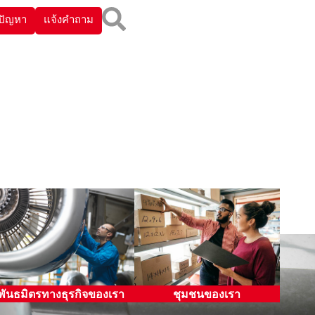
งปัญหา
แจ้งคำถาม
ของขวัญและการเลี้ยง
การปกป้องสิ่งแวดล้อม
รับรอง
ความปลอดภัยและคุณภาพ
สินบนและผลประโยชน์
ของผลิตภัณฑ์
ตอบแทน
สิทธิมนุษยชน
การชำระเงินค่าสินค้าและ
บริการ
การควบคุมการค้าระหว่าง
ประเทศ
การป้องกันการฟอกเงิน
พันธมิตรทางธุรกิจของเรา
ชุมชนของเรา