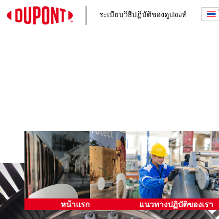
ระเบียบวิธีปฏิบัติของดูปองท์
หน้าหลัก
ความรับผิดชอบของเรา
สาส์นจากหัวหน้าเจ้าหน้าที่
โครงการด้านจริยธรรมแ
บริหาร
การกำกับดูแลการปฏิบัติง
วัตถุประสงค์และค่านิยมของ
การตัดสินใจให้ดี
เรา
การแสดงความกังวลและ
การไม่แก้แค้น
การสืบสวนและผลที่ตาม
หน้าแรก
แนวทางปฏิบัติของเรา