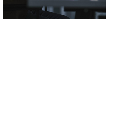
Nuestro Compromiso
DuPont
cumple
con
todas las leyes que
de que nuestro negocio se realice con 
Controles del Com
Sección anterior
Internacional