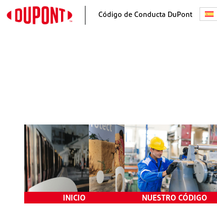
Código de Conducta DuPont
Inicio
Nuestras
Responsabilidades
Un Mensaje del CEO
Nuestro Programa de Éti
Nuestro Propósito y
y Cumplimiento
Valores
Tomar buenas decisione
Plantear inquietudes y n
tomar represalias
Investigaciones y
Consecuencias
INICIO
NUESTRO CÓDIGO