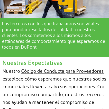
Los terceros con los que trabajamos son vitales
para brindar resultados de calidad a nuestros
clientes. Los sometemos a los mismos
altos
estándares
de comportamiento que esperamos de
todos en DuPont.
Nuestras Expectativas
Nuestro
Código de Conducta para Proveedores
establece cómo
esperamos que nuestros socios
comerciales lleven a cabo
sus operaciones. Con
un compromiso compartido,
nuestros terceros
nos ayudan a mantener el compromiso de