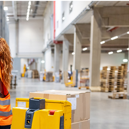
données
Pratiques en matière de
concurrence
Relations avec les pouvoirs
publics
Gestion des risques liés aux
tiers