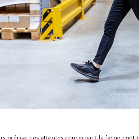
urs
précise
nos attentes concernant la façon don