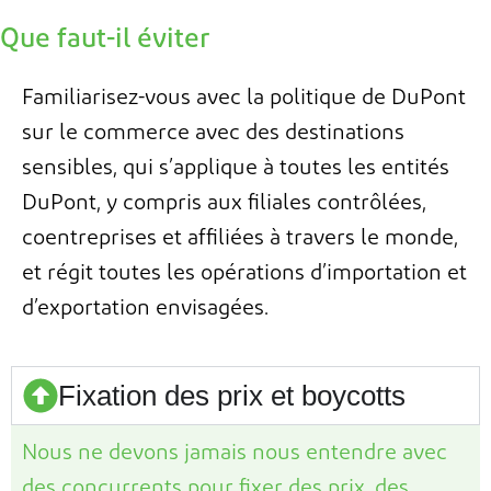
Que faut-il éviter
Familiarisez-vous avec la
p
olitique de DuPont
sur le
c
ommerce avec
des
d
estinations
sensibles
, qui s’applique à
toutes les entités
DuPont, y compris aux filiales contrôlées,
coentreprises
et affiliées
à travers le monde,
et régit toutes les opérations d’importation et
d’exportation envisagées
.
Fixation des prix et boycotts
Nous ne devons jamais nous entendre avec
des concurrents pour fixer des prix, des