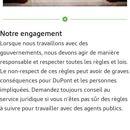
Interaction avec des
agents publics
Notre engagement
Respectez toutes les lois
Lorsque nous travaillons avec des
lorsque vous travaillez avec
gouvernements, nous devons agir de manière
des agents publics. Même les
responsable et respecter toutes les règles et lois.
petits cadeaux ou repas
peuvent être perçus comme
Le non-respect de ces règles peut avoir de graves
des pots-de-vin ou des
conséquences pour DuPont et les personnes
dessous-de-table, quelle que
impliquées. Demandez toujours conseil au
soit l'intention. Vérifiez
toujours auprès du service
service juridique si vous n'êtes pas sûr des règles
juridique avant d'offrir quoi
à suivre pour travailler avec des agents publics.
que ce soit de valeur à des
agents publics.