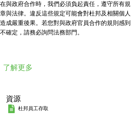
所有法律規定。無論出於何種
在與政府合作時，我們必須負起責任，遵守所有規
意圖，即使是小禮物或餐點，
章與法律。違反這些規定可能會對杜邦及相關個人
也可能被視為賄賂或回扣。在
造成嚴重後果。若您對與政府官員合作的規則感到
提供任何有價值的物品給政府
官員之前，務必先諮詢法務部
不確定，請務必詢問法務部門。
門。
1/3 投影片
了解更多
資源
杜邦員工存取