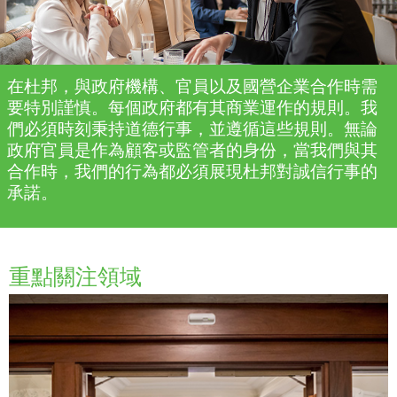
在杜邦，與政府機構、官員以及國營企業合作時需
要
特別謹慎
。每個政府都有其商業運作的規則。我
們必須時刻秉持道德行事，並遵循這些規則。無論
政府官員是作為顧客或監管者的身份
，
當我們與其
合作時，
我們的行為都必須展現杜邦對誠信行事的
承諾。
重點關注領域