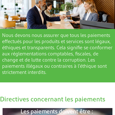
Nous devons
nous assurer que tous les paiements
effectués pour les produits et services sont légaux,
éthiques et transparents.
Cela signifie
se conformer
aux
réglementations comptables, fiscales, de
change et de lutte contre la corruption. Les
paiements illégaux ou contraires à l'éthique
sont
strictement interdits.
Directives concernant les paiements
Les paiements doivent être :