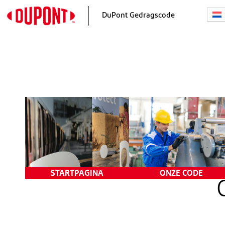
DuPont Gedragscode
Startpagina
Onze
verantwoordelijkheden
Mededeling van de CEO
Ons programma voor
Ons doel en onze waarden
ethiek en naleving
Goede beslissingen nem
Zorgen uiten en geen
represailles nemen
Onderzoek en gevolgen
STARTPAGINA
ONZE CODE