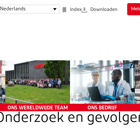
Nederlands
Mel
Index
Downloaden
Belangenconflicten
De werkomgeving
Aandelenhandel met
Privacy en persoonlijke
voorkennis
informatie
Politieke activiteiten
Veiligheid en gezondheid
Bedrijfsmiddelen
en
Mensenrechten
Vertrouwelijke gegevens
en intellectueel eigendom
Registratie en rapporten
Externe communicatie
ONZE CODE
ONS WERELDWIJDE TEAM
ONS BEDRIJF
Onderzoek en gevolge