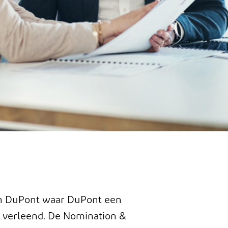
an DuPont waar DuPont een
n verleend. De
Nomination &