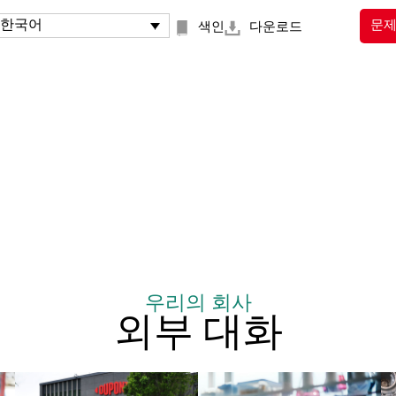
한국어
문제
색인
다운로드
이해상충
근무 환경
내부자 거래
그
사생활 및 개인정보 보호
우리의 회사
외부 대화
정치 활동
안전 및 건강
회사 리소스
인권
기밀 정보와 지적 재산
금지