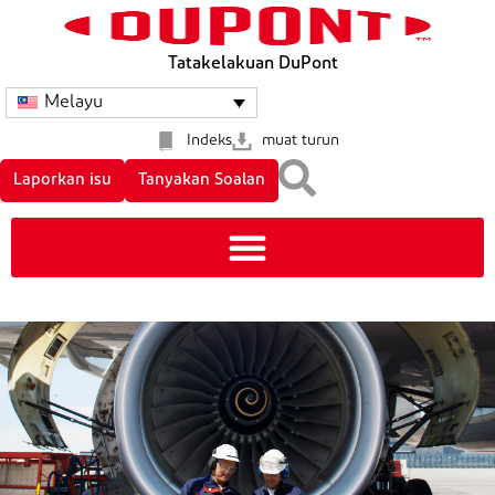
Tatakelakuan DuPont
Melayu
Indeks
muat turun
Laporkan isu
Tanyakan Soalan