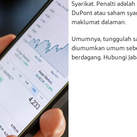
Syarikat. Penalti adala
DuPont atau saham sya
maklumat dalaman.
Umumnya
, tunggulah
s
diumumkan umum sebelu
berdagang. Hubungi Ja