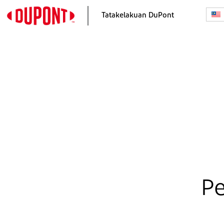
Tatakelakuan DuPont
P
Laman Utama
Tanggungjawab Kami
Perutusan daripada Ketua
Program Etika dan