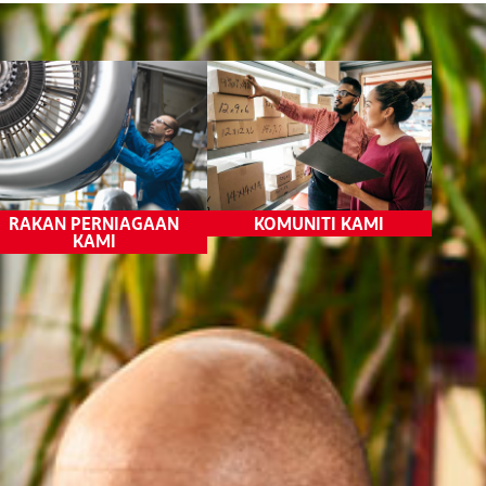
Produk
Pembayaran untuk Produk
Hak Asasi Manusia
dan Perkhidmatan
Kawalan Perdagangan
Antarabangsa
Anti Pengubahan Wang
Haram
RAKAN PERNIAGAAN
KOMUNITI KAMI
Privasi Data
KAMI
Amalan Persaingan
Hubungan Kerajaan
Pengurusan Risiko Pihak
Ketiga