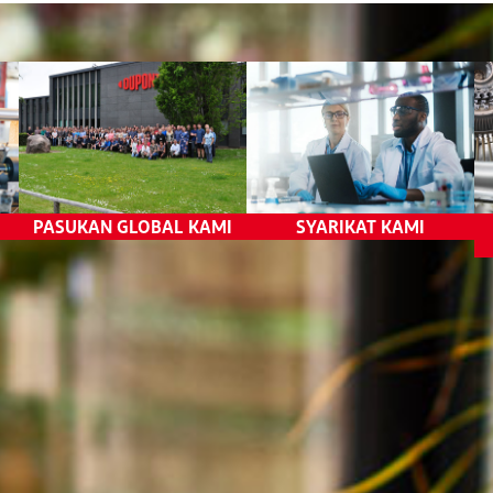
Peribadi
Sumber Syarikat
g
Keselamatan dan Kesihatan
Maklumat Sulit dan Harta
Hak Asasi Manusia
Intelektual
Penyimpanan Rekod dan
Laporan
Komunikasi Luaran
PASUKAN GLOBAL KAMI
SYARIKAT KAMI