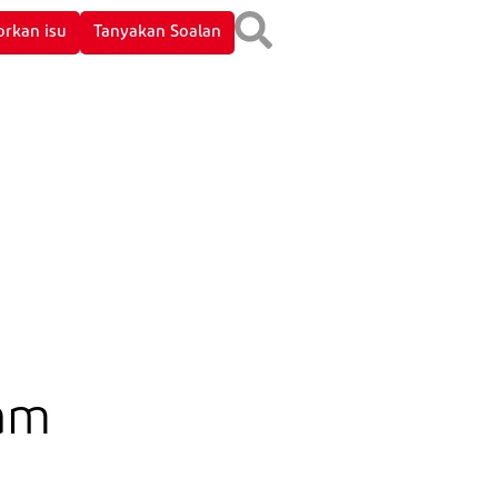
orkan isu
Tanyakan Soalan
am
Perlindungan Alam Sekitar
Hadiah dan Keraian
Keselamatan dan Kualiti
Rasuah dan Sogokan