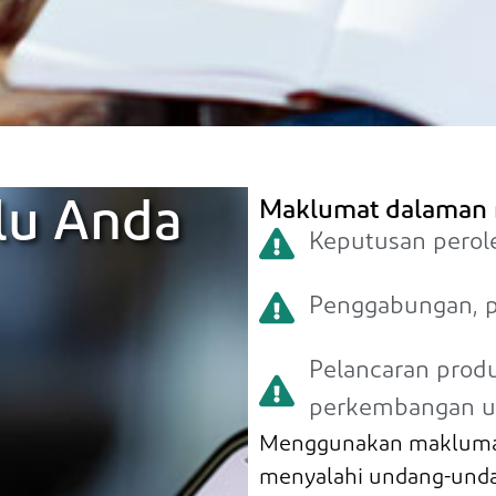
lu Anda
Maklumat dalaman 
Keputusan perol
Penggabungan, p
Pelancaran produ
perkembangan un
Menggunakan maklumat 
menyalahi undang-unda